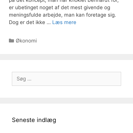
på det koncept, man har knoklet benhårdt for,
er ubetinget noget af det mest givende og
meningsfulde arbejde, man kan foretage sig.
Dog er det ikke …
Læs mere
Kategorier
Økonomi
Søg
efter:
Seneste indlæg