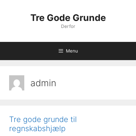
Hop
til
Tre Gode Grunde
indhold
Derfor
Menu
admin
Tre gode grunde til
regnskabshjælp