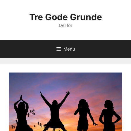
Hop
til
Tre Gode Grunde
indhold
Derfor
Menu