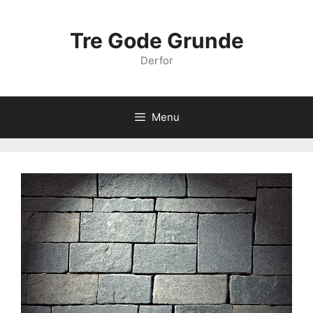
Hop
til
Tre Gode Grunde
indhold
Derfor
Menu