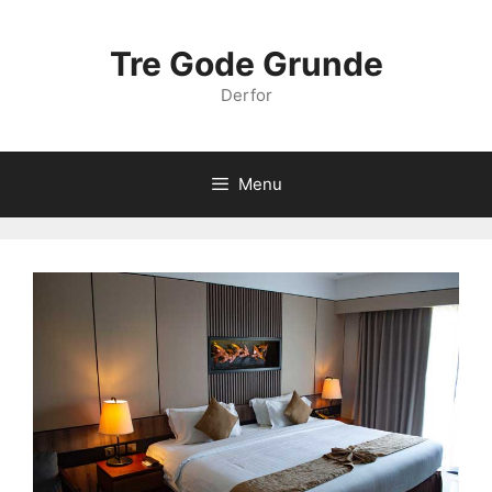
Hop
til
Tre Gode Grunde
indhold
Derfor
Menu