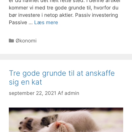
er du havnet det helt rette sted. I denne artikel
kommer vi med tre gode grunde til, hvorfor du
bør investere i netop aktier. Passiv investering
Passive …
Læs mere
Kategorier
Økonomi
Tre gode grunde til at anskaffe
sig en kat
september 22, 2021
Af
admin